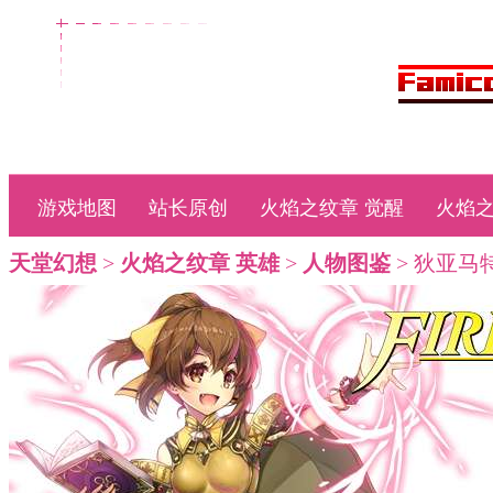
游戏地图
站长原创
火焰之纹章 觉醒
火焰之
天堂幻想
>
火焰之纹章 英雄
>
人物图鉴
> 狄亚