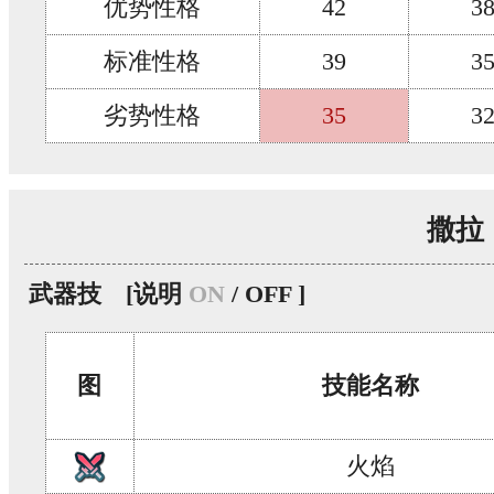
优势性格
42
3
标准性格
39
3
劣势性格
35
3
撒拉
武器技
[说明
ON
/ OFF ]
图
技能名称
火焰