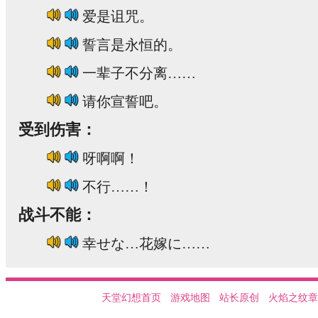
爱是诅咒。
誓言是永恒的。
一辈子不分离……
请你宣誓吧。
受到伤害：
呀啊啊！
不行……！
战斗不能：
幸せな…花嫁に……
天堂幻想首页
游戏地图
站长原创
火焰之纹章