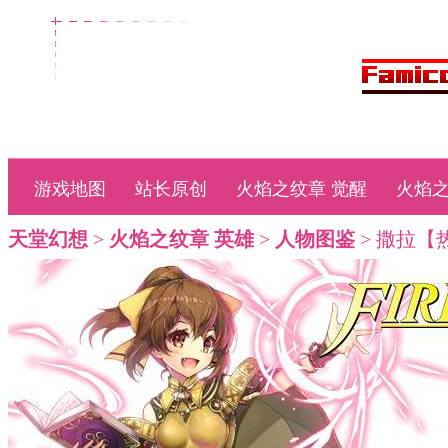
游戏地图
站长原创
火焰之纹章 觉醒
火焰之
天堂幻想
>
火焰之纹章 英雄
>
人物图鉴
> 撒拉【