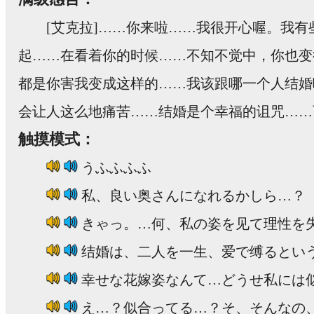
[艾克拉]……你来啦……我很开心喔。我
起……在看着你的时候……不知不觉中，你也变
都是你害我变成这样的……我该跟哪一个人结婚
会让人这么地痛苦……结婚是个幸福的诅咒……
触摸模式：
うふふふふ
私、良い奥さんになれるかしら…？
きゃっ。…何、私の姿を见て理性を
结婚は、二人を一生、爱で缚るとい
幸せな花嫁姿なんて…どうせ私には
え…？似合ってる…？そ、そんなの