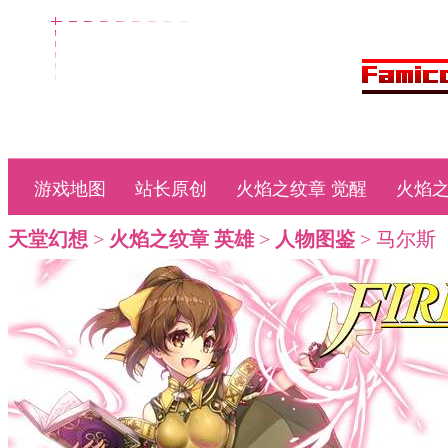
游戏地图
站长原创
火焰之纹章 觉醒
火焰之
天堂幻想
>
火焰之纹章 英雄
>
人物图鉴
> 马尔斯