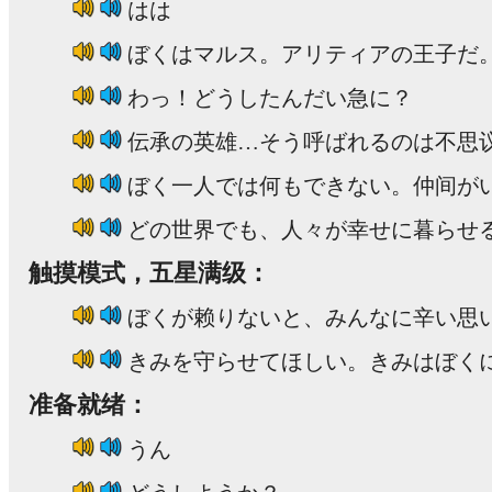
はは
ぼくはマルス。アリティアの王子だ
わっ！どうしたんだい急に？
伝承の英雄…そう呼ばれるのは不思
ぼく一人では何もできない。仲间が
どの世界でも、人々が幸せに暮らせ
触摸模式，五星满级：
ぼくが赖りないと、みんなに辛い思
きみを守らせてほしい。きみはぼく
准备就绪：
うん