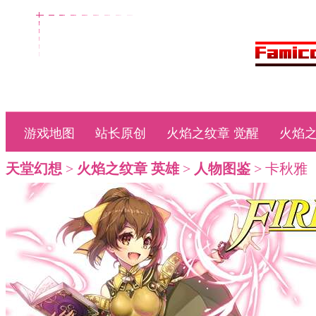
游戏地图
站长原创
火焰之纹章 觉醒
火焰之
天堂幻想
>
火焰之纹章 英雄
>
人物图鉴
> 卡秋雅