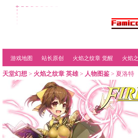
游戏地图
站长原创
火焰之纹章 觉醒
火焰之
天堂幻想
>
火焰之纹章 英雄
>
人物图鉴
> 夏洛