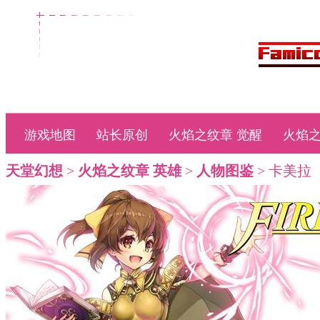
游戏地图
站长原创
火焰之纹章 觉醒
火焰之
天堂幻想
>
火焰之纹章 英雄
>
人物图鉴
> 卡美