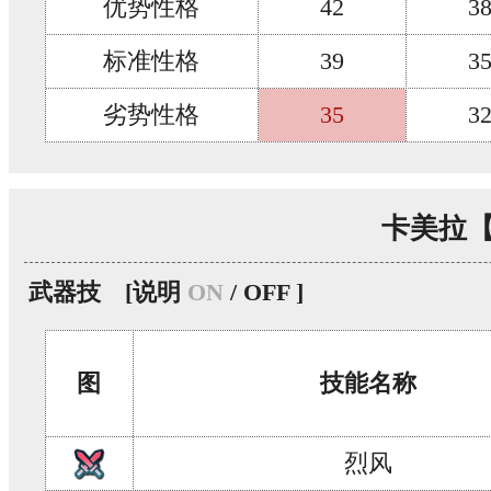
优势性格
42
3
标准性格
39
3
劣势性格
35
3
卡美拉
武器技
[说明
ON
/ OFF ]
图
技能名称
烈风