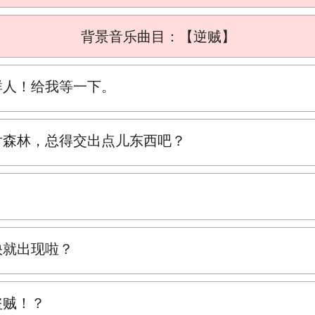
背景音乐曲目：【逆贼】
群人！给我等一下。
片森林，总得交出点儿东西吧？
快就出现啦？
盗贼！？