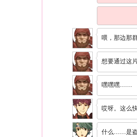
喂，那边那
想要通过这
嘿嘿嘿……
哎呀。这么
什么……是