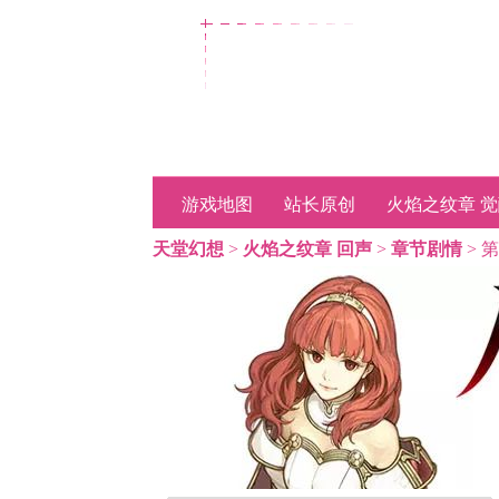
天堂幻想首页
游戏地图
站长原创
火焰之纹章 
天堂幻想
>
火焰之纹章 回声
>
章节剧情
> 