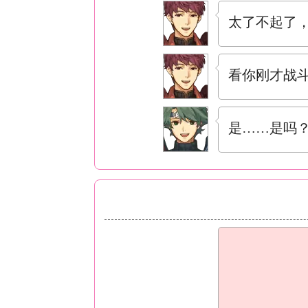
太了不起了
看你刚才战
是……是吗