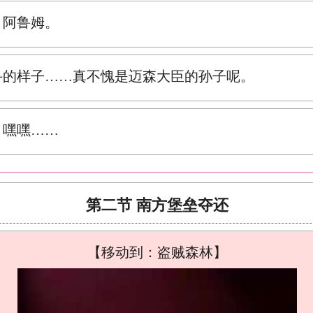
，阿鲁姆。
斗的样子……真不愧是迈森大臣的孙子呢。
？嘿嘿……
第二节 南方堡垒夺还
【移动到：盗贼森林】