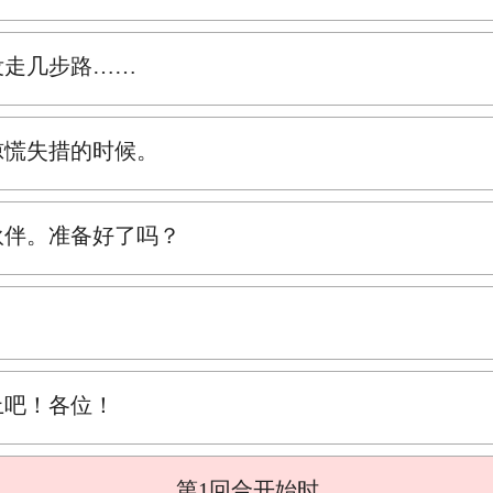
没走几步路……
惊慌失措的时候。
伙伴。准备好了吗？
上吧！各位！
第1回合开始时