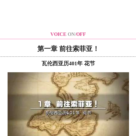
VOICE
ON/
OFF
第一章 前往索菲亚！
瓦伦西亚历401年 花节