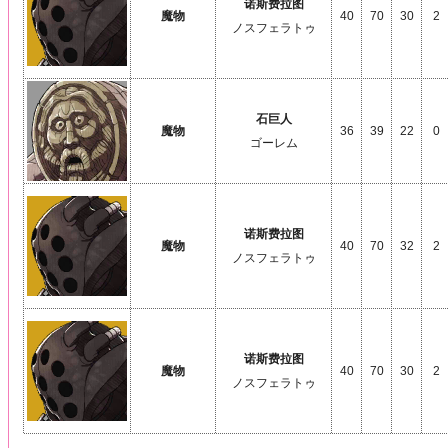
诺斯费拉图
魔物
40
70
30
2
ノスフェラトゥ
石巨人
魔物
36
39
22
0
ゴーレム
诺斯费拉图
魔物
40
70
32
2
ノスフェラトゥ
诺斯费拉图
魔物
40
70
30
2
ノスフェラトゥ