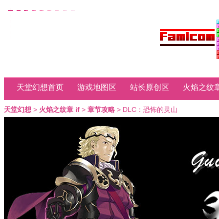
天堂幻想首页
游戏地图区
站长原创区
火焰之纹章
天堂幻想
>
火焰之纹章 if
>
章节攻略
> DLC：恐怖的灵山