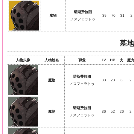
诺斯费拉图
魔物
39
70
31
2
ノスフェラトゥ
墓地
人物头像
人物姓名
职业
LV
HP
力
魔
诺斯费拉图
魔物
33
23
8
2
ノスフェラトゥ
诺斯费拉图
魔物
36
52
26
2
ノスフェラトゥ