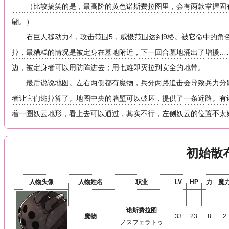
（比较搞笑的是，最高阶的黄色诺斯费拉图里，会有两款掌握固
翩。）
石巨人移动力4，攻击范围5，威慑范围达到9格。被它命中的
掉，最糟糕的情况是被定身在墓地附近，下一回合墓地涌出了增援…
边，被定身者可以用防阵进去；用七难即灭拉到安全的地带。
最后说说地图。左右两侧都有魔物，兵分两路追击会导致兵力分
者让它们逃掉算了。地图中央的墙壁可以破坏，提供了一条近路。有
着一圈妖云地形，看上去可以通过，其实不行，左侧妖云的位置不太
初始散
人物头像
人物姓名
职业
LV
HP
力
魔
诺斯费拉图
魔物
33
23
8
2
ノスフェラトゥ