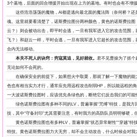
3个墓地，后面的回合增援开始出现在上方的墓地。有时也会有不增
这些浩浩荡荡的魔物，AI都是逃向最北面的魔法阵（奈何桥？
魂。这里就要看清楚了，诺斯费拉图分两种颜色，黄色的诺斯费拉图
云？）则会被动出击，即平时会逃，一旦有我军进入它的攻击范围，
飞？）和赵云一样，平时会逃，一旦有我军进入它超长的攻击范围，
合内无法移动。
本关不死人的诀窍：穷寇莫追，见好就收。
君不见曹操为了抓个
无论如何不会死的。
在确保安全的前提下，如果想火中取栗，那就了解一下魔物的能
色也有相当实力才行，通常应先用远程攻击削弱HP，所以能远程的
一大波诺斯费拉图时，应该优先杀绿色的，断绝它们反击我们的可能
绿色诺斯费拉图有多种不同的LV，普遍掌握“咒缚”特技，是我方回
技，其中“守备封印”尤其需要注意，有时我方的高防队员明明够硬，
黄色诺斯费拉图也有多种LV，普遍掌握“状态异常耐性”“穿越”特技
特技。黄色诺斯费拉图力大无穷，却不会主动攻击，什么时候会对我