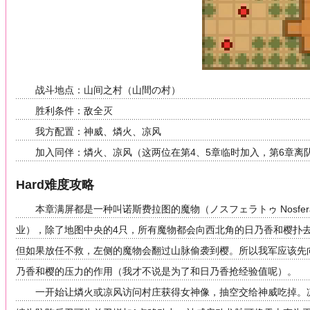
战斗地点：山间之村（山間の村）
胜利条件：敌全灭
我方配置：神威、燐火、凉风
加入同伴：燐火、凉风（这两位在第4、5章临时加入，第6章
Hard难度攻略
本章满屏都是一种叫诺斯费拉图的魔物（ノスフェラトゥ Nosf
业），除了地图中央的4只，所有魔物都会向西北角的日乃香和樱扑
但如果放任不救，左侧的魔物会翻过山脉偷袭到樱。所以我军应该先
乃香和樱的压力的作用（我才不说是为了和日乃香抢经验值呢）。
一开始让燐火或凉风访问村庄获得女神像，抽空交给神威吃掉。