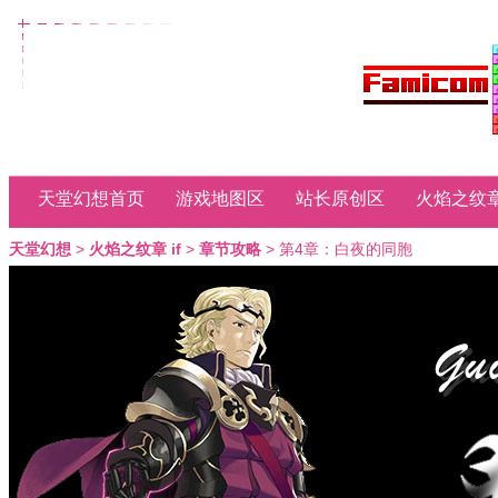
天堂幻想首页
游戏地图区
站长原创区
火焰之纹章
天堂幻想
>
火焰之纹章 if
>
章节攻略
> 第4章：白夜的同胞