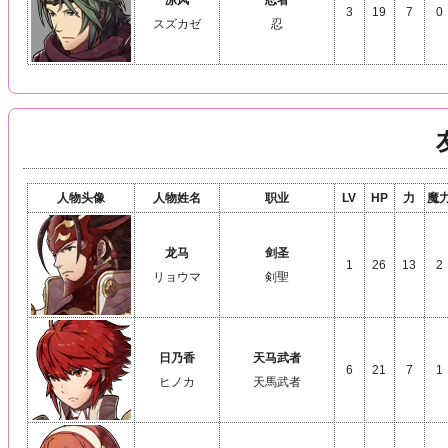
凉风
忍者
3
19
7
0
スズカゼ
忍
人物头像
人物姓名
职业
LV
HP
力
魔
龙马
剑圣
1
26
13
2
リョウマ
剣聖
日乃香
天马武者
6
21
7
1
ヒノカ
天馬武者