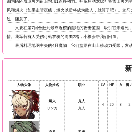
编为防阵后卫可为前卫增加1点移动力。神威启动龙脉可将雪山夷为
风和燐火（如果走暗夜线，燐火以后将成为敌人，就算了吧）。龙马
过，随意了。
只要在第7回合赶到最靠近樱的魔物的攻击范围，吸引它来送死
情。我军若有人受伤可站在樱的周围2格，小樱会帮我们回血。
最后料理地图中央的4只魔物，它们盘踞在山上移动力受限，发
新
人物头像
人物姓名
职业
LV
HP
力
魔
燐火
鬼人
4
20
8
2
リンカ
鬼人