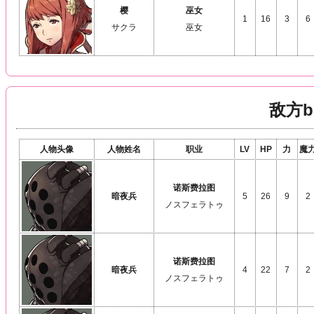
樱
巫女
1
16
3
6
サクラ
巫女
敌方b
人物头像
人物姓名
职业
LV
HP
力
魔
诺斯费拉图
暗夜兵
5
26
9
2
ノスフェラトゥ
诺斯费拉图
暗夜兵
4
22
7
2
ノスフェラトゥ