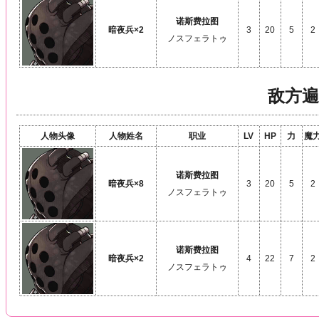
诺斯费拉图
暗夜兵×2
3
20
5
2
ノスフェラトゥ
敌方遍
人物头像
人物姓名
职业
LV
HP
力
魔
诺斯费拉图
暗夜兵×8
3
20
5
2
ノスフェラトゥ
诺斯费拉图
暗夜兵×2
4
22
7
2
ノスフェラトゥ